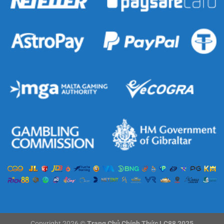
Copyright 2026 ©
Trang Chủ Chính Thức LC88 2025