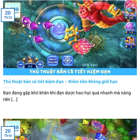
20
Th10
Thủ thuật bắn cá tiết kiệm đạn – Kiếm tiền không giới hạn
Bạn đang gặp khó khăn khi đạn dược hao hụt quá nhanh mà nàng
tiên [...]
20
Th10