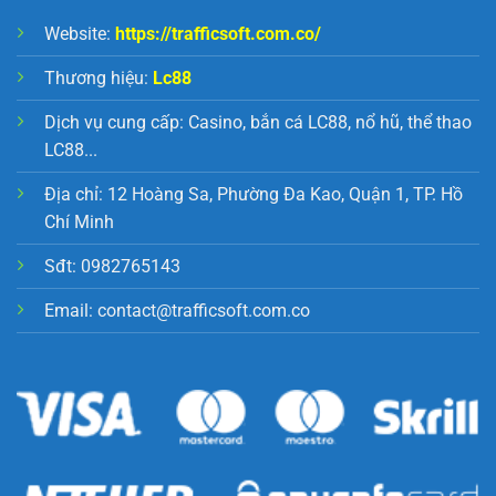
Website:
https://trafficsoft.com.co/
Thương hiệu:
Lc88
Dịch vụ cung cấp: Casino, bắn cá LC88, nổ hũ, thể thao
LC88...
Địa chỉ: 12 Hoàng Sa, Phường Đa Kao, Quận 1, TP. Hồ
Chí Minh
Sđt: 0982765143
Email:
contact@trafficsoft.com.co