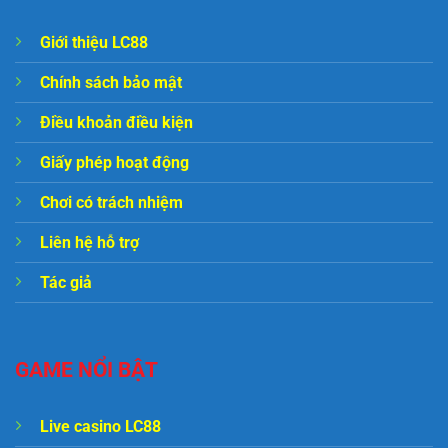
Giới thiệu LC88
Chính sách bảo mật
Điều khoản điều kiện
Giấy phép hoạt động
Chơi có trách nhiệm
Liên hệ hỗ trợ
Tác giả
GAME NỔI BẬT
Live casino LC88