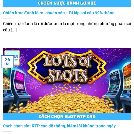
Chiến lược đánh lô rơi chuẩn xác – Bí kíp soi cầu 99% thắng
Chiến lược đánh lô rơi được xem là một trong những phương pháp soi
cầu [...]
26
Th10
Cách chọn slot RTP cao dễ thắng, kiếm lời khủng trong ngày