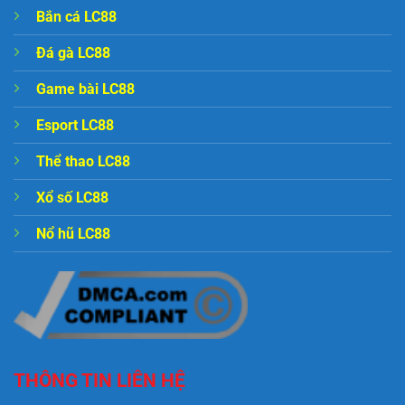
Bắn cá LC88
Đá gà LC88
Game bài LC88
Esport LC88
Thể thao LC88
Xổ số LC88
Nổ hũ LC88
THÔNG TIN LIÊN HỆ