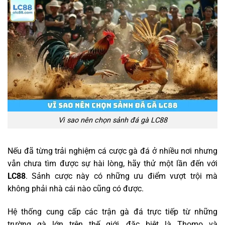
Vì sao nên chọn sảnh đá gà LC88
Nếu đã từng trải nghiệm cá cược gà đá ở nhiều nơi nhưng
vẫn chưa tìm được sự hài lòng, hãy thử một lần đến với
LC88
. Sảnh cược này có những ưu điểm vượt trội mà
không phải nhà cái nào cũng có được.
Hệ thống cung cấp các trận gà đá trực tiếp từ những
trường gà lớn trên thế giới, đặc biệt là Thomo và