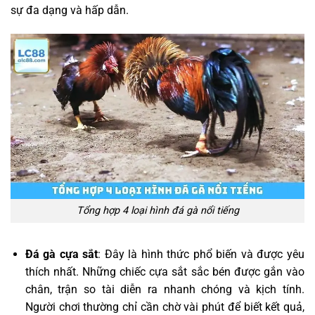
sự đa dạng và hấp dẫn.
Tổng hợp 4 loại hình đá gà nổi tiếng
Đá gà cựa sắt
: Đây là hình thức phổ biến và được yêu
thích nhất. Những chiếc cựa sắt sắc bén được gắn vào
chân, trận so tài diễn ra nhanh chóng và kịch tính.
Người chơi thường chỉ cần chờ vài phút để biết kết quả,