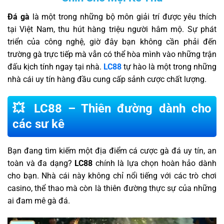
Đá gà
là một trong những bộ môn giải trí được yêu thích
tại Việt Nam, thu hút hàng triệu người hâm mộ. Sự phát
triển của công nghệ, giờ đây bạn không cần phải đến
trường gà trực tiếp mà vẫn có thể hòa mình vào những trận
đấu kịch tính ngay tại nhà.
LC88
tự hào là một trong những
nhà cái uy tín hàng đầu cung cấp sảnh cược chất lượng.
💥 LC88 – Thiên đường dành cho
các sư kê
Bạn đang tìm kiếm một địa điểm cá cược gà đá uy tín, an
toàn và đa dạng?
LC88
chính là lựa chọn hoàn hảo dành
cho bạn. Nhà cái này không chỉ nổi tiếng với các trò chơi
casino, thể thao mà còn là thiên đường thực sự của những
ai đam mê gà đá.