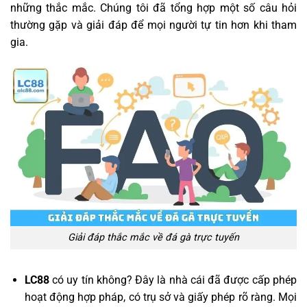
những thắc mắc. Chúng tôi đã tổng hợp một số câu hỏi
thường gặp và giải đáp để mọi người tự tin hơn khi tham
gia.
Giải đáp thắc mắc về đá gà trực tuyến
LC88
có uy tín không? Đây là nhà cái đã được cấp phép
hoạt động hợp pháp, có trụ sở và giấy phép rõ ràng. Mọi