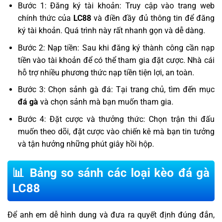
Bước 1: Đăng ký tài khoản: Truy cập vào trang web
chính thức của
LC88
và điền đầy đủ thông tin để đăng
ký tài khoản. Quá trình này rất nhanh gọn và dễ dàng.
Bước 2: Nạp tiền: Sau khi đăng ký thành công cần nạp
tiền vào tài khoản để có thể tham gia đặt cược. Nhà cái
hỗ trợ nhiều phương thức nạp tiền tiện lợi, an toàn.
Bước 3: Chọn sảnh gà đá: Tại trang chủ, tìm đến mục
đá gà
và chọn sảnh mà bạn muốn tham gia.
Bước 4: Đặt cược và thưởng thức: Chọn trận thi đấu
muốn theo dõi, đặt cược vào chiến kê mà bạn tin tưởng
và tận hưởng những phút giây hồi hộp.
📊 Bảng so sánh các loại kèo đá gà
LC88
Để anh em dễ hình dung và đưa ra quyết định đúng đắn,