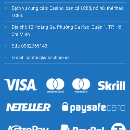
Dịch vụ cung cấp: Casino, bắn cá LC88, nổ hũ, thể thao
LC88...
Địa chỉ: 12 Hoàng Sa, Phường Đa Kao, Quận 1, TP. Hồ
Chí Minh
Sđt: 0982765143
Email:
contact@abschain.io