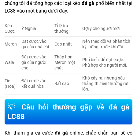
chúng tôi đã tổng hợp các loại kèo
đá gà
phổ biến nhất tại
LC88 vào một bảng dưới đây.
Kèo
Tỉ lệ trả
Ý Nghĩa
Gợi ý cho người mới
Cược
thưởng
Đặt cược vào
Nên theo dõi và phân tích
Meron
Cao nhất
gà của nhà cái
kỹ lưỡng trước khi đặt.
Đặt cược vào
Thấp hơn
Phổ biến, dễ đặt cược.
Wala
gà của người
Meron một
Phù hợp cho người mới.
chơi
chút
Khó xảy ra, nhưng nếu
Tie
Đặt cược vào
Rất cao
thắng thì tiền thưởng rất
(Hòa)
kết quả hòa
lớn.
💡
Câu hỏi thường gặp về đá gà
LC88
Khi tham gia cá cược
đá gà
online, chắc chắn bạn sẽ có