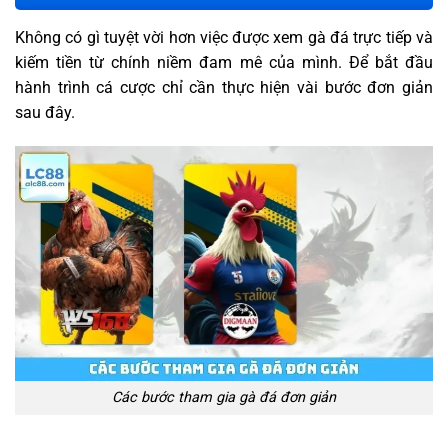
Không có gì tuyệt vời hơn việc được xem gà đá trực tiếp và
kiếm tiền từ chính niềm đam mê của mình. Để bắt đầu
hành trình cá cược chỉ cần thực hiện vài bước đơn giản
sau đây.
Các bước tham gia gà đá đơn giản