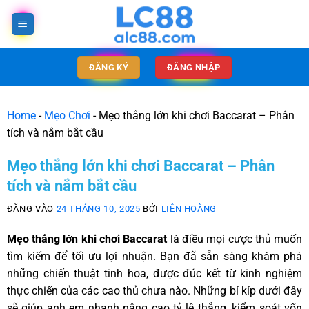
ĐĂNG KÝ
ĐĂNG NHẬP
Home
-
Mẹo Chơi
-
Mẹo thắng lớn khi chơi Baccarat – Phân
tích và nắm bắt cầu
Mẹo thắng lớn khi chơi Baccarat – Phân
tích và nắm bắt cầu
ĐĂNG VÀO
24 THÁNG 10, 2025
BỞI
LIÊN HOÀNG
Mẹo thắng lớn khi chơi Baccarat
là điều mọi cược thủ muốn
tìm kiếm để tối ưu lợi nhuận. Bạn đã sẵn sàng khám phá
những chiến thuật tinh hoa, được đúc kết từ kinh nghiệm
thực chiến của các cao thủ chưa nào. Những bí kíp dưới đây
sẽ giúp anh em nhanh nâng cao tỷ lệ thắng, kiểm soát vốn