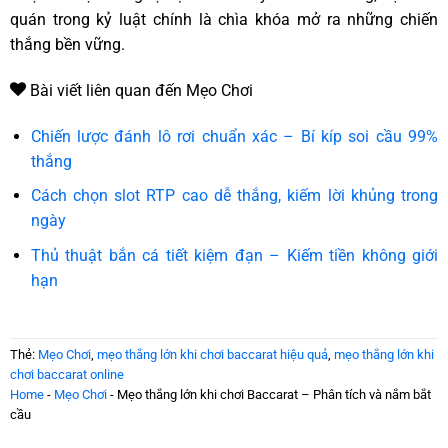
quán trong kỷ luật chính là chìa khóa mở ra những chiến
thắng bền vững.
Bài viết liên quan đến Mẹo Chơi
Chiến lược đánh lô rơi chuẩn xác – Bí kíp soi cầu 99%
thắng
Cách chọn slot RTP cao dễ thắng, kiếm lời khủng trong
ngày
Thủ thuật bắn cá tiết kiệm đạn – Kiếm tiền không giới
hạn
Thẻ:
Mẹo Chơi
,
mẹo thắng lớn khi chơi baccarat hiệu quả
,
mẹo thắng lớn khi
chơi baccarat online
Home
-
Mẹo Chơi
-
Mẹo thắng lớn khi chơi Baccarat – Phân tích và nắm bắt
cầu