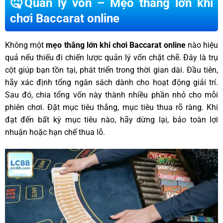
🤒Quản lý vốn – Mẹo thắng lớn khi
chơi Baccarat online
Không một
mẹo thắng lớn khi chơi Baccarat online
nào hiệu
quả nếu thiếu đi chiến lược quản lý vốn chặt chẽ. Đây là trụ
cột giúp bạn tồn tại, phát triển trong thời gian dài. Đầu tiên,
hãy xác định tổng ngân sách dành cho hoạt động giải trí.
Sau đó, chia tổng vốn này thành nhiều phần nhỏ cho mỗi
phiên chơi. Đặt mục tiêu thắng, mục tiêu thua rõ ràng. Khi
đạt đến bất kỳ mục tiêu nào, hãy dừng lại, bảo toàn lợi
nhuận hoặc hạn chế thua lỗ.