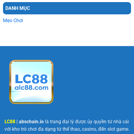
DANH MỤC
Mẹo Chơi
LC88
| abschain.io
là trang đại lý được ủy quyền từ nhà cái
với kho trò chơi đa dạng từ thể thao, casino, đến slot game.