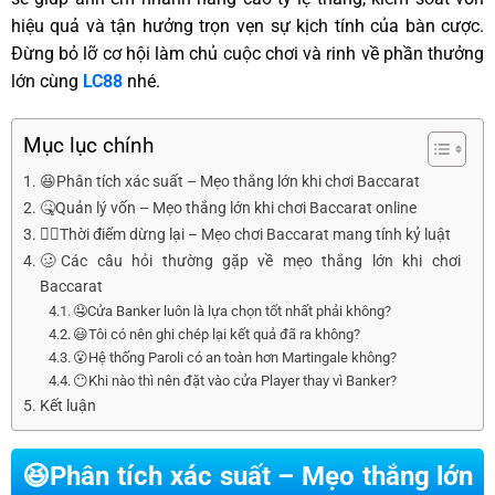
hiệu quả và tận hưởng trọn vẹn sự kịch tính của bàn cược.
Đừng bỏ lỡ cơ hội làm chủ cuộc chơi và rinh về phần thưởng
lớn cùng
LC88
nhé.
Mục lục chính
😆Phân tích xác suất – Mẹo thắng lớn khi chơi Baccarat
🤒Quản lý vốn – Mẹo thắng lớn khi chơi Baccarat online
😮‍💨Thời điểm dừng lại – Mẹo chơi Baccarat mang tính kỷ luật
🥴Các câu hỏi thường gặp về mẹo thắng lớn khi chơi
Baccarat
🤤Cửa Banker luôn là lựa chọn tốt nhất phải không?
😃Tôi có nên ghi chép lại kết quả đã ra không?
😮Hệ thống Paroli có an toàn hơn Martingale không?
😶Khi nào thì nên đặt vào cửa Player thay vì Banker?
Kết luận
😆Phân tích xác suất – Mẹo thắng lớn