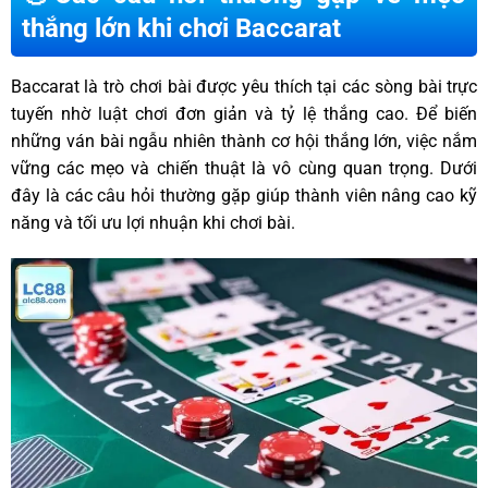
thắng lớn khi chơi Baccarat
Baccarat là trò chơi bài được yêu thích tại các sòng bài trực
tuyến nhờ luật chơi đơn giản và tỷ lệ thắng cao. Để biến
những ván bài ngẫu nhiên thành cơ hội thắng lớn, việc nắm
vững các mẹo và chiến thuật là vô cùng quan trọng. Dưới
đây là các câu hỏi thường gặp giúp thành viên nâng cao kỹ
năng và tối ưu lợi nhuận khi chơi bài.