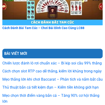
Cách Đánh Bài Tam Cúc – Chơi Bài Đỉnh Cao Cùng LC88
BÀI VIẾT MỚI
Chiến lược đánh lô rơi chuẩn xác – Bí kíp soi cầu 99% thắng
Cách chọn slot RTP cao dễ thắng, kiếm lời khủng trong ngày
Mẹo thắng lớn khi chơi Baccarat – Phân tích và nắm bắt cầu
Thủ thuật bắn cá tiết kiệm đạn – Kiếm tiền không giới hạn
Mẹo chọn thời điểm vàng bắn cá – Tăng 90% cơ hội thắng
lớn