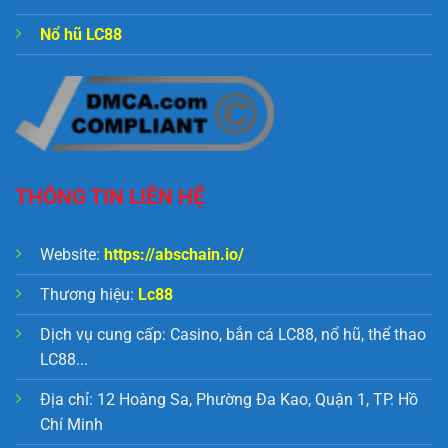
Nổ hũ LC88
THÔNG TIN LIÊN HỆ
Website:
https://abschain.io/
Thương hiệu:
Lc88
Dịch vụ cung cấp: Casino, bắn cá LC88, nổ hũ, thể thao
LC88...
Địa chỉ: 12 Hoàng Sa, Phường Đa Kao, Quận 1, TP. Hồ
Chí Minh