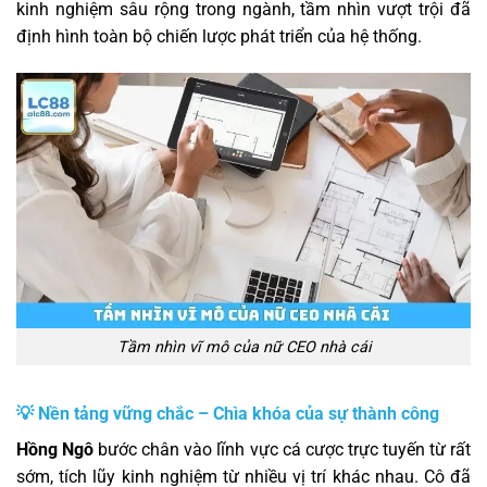
kinh nghiệm sâu rộng trong ngành, tầm nhìn vượt trội đã
định hình toàn bộ chiến lược phát triển của hệ thống.
Tầm nhìn vĩ mô của nữ CEO nhà cái
💡 Nền tảng vững chắc – Chìa khóa của sự thành công
Hồng Ngô
bước chân vào lĩnh vực cá cược trực tuyến từ rất
sớm, tích lũy kinh nghiệm từ nhiều vị trí khác nhau. Cô đã