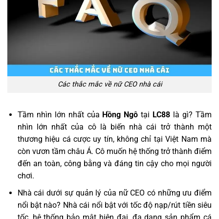
Các thắc mắc về nữ CEO nhà cái
Tầm nhìn lớn nhất của
Hồng Ngô
tại
LC88
là gì? Tầm
nhìn lớn nhất của cô là biến nhà cái trở thành một
thương hiệu cá cược uy tín, không chỉ tại Việt Nam mà
còn vươn tầm châu Á. Cô muốn hệ thống trở thành điểm
đến an toàn, công bằng và đáng tin cậy cho mọi người
chơi.
Nhà cái dưới sự quản lý của nữ CEO có những ưu điểm
nổi bật nào? Nhà cái nổi bật với tốc độ nạp/rút tiền siêu
tốc, hệ thống bảo mật hiện đại, đa dạng sản phẩm cá