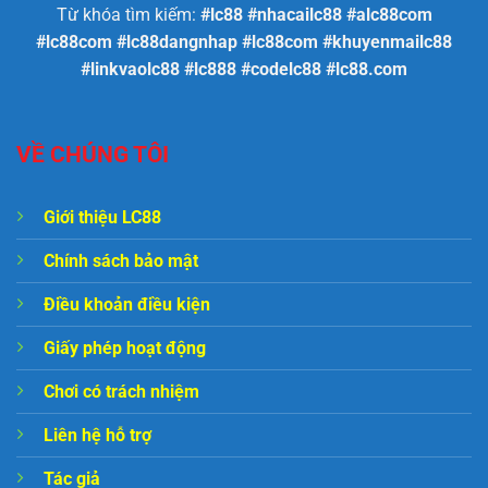
Từ khóa tìm kiếm:
#lc88 #nhacailc88 #alc88com
#lc88com #lc88dangnhap #lc88com #khuyenmailc88
#linkvaolc88 #lc888 #codelc88 #lc88.com
VỀ CHÚNG TÔI
Giới thiệu LC88
Chính sách bảo mật
Điều khoản điều kiện
Giấy phép hoạt động
Chơi có trách nhiệm
Liên hệ hỗ trợ
Tác giả