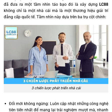
đã đưa ra một tầm nhìn táo bạo đó là xây dựng
LC88
không chỉ là một nhà cái mà là một thương hiệu giải trí
đẳng cấp quốc tế. Tầm nhìn này dựa trên ba trụ cột chính:
3 chiến lược phát triển nhà cái
Đổi mới không ngừng: Luôn cập nhật những công nghệ
tiên tiến nhất để mang lại trải nghiệm mượt mà, nhanh