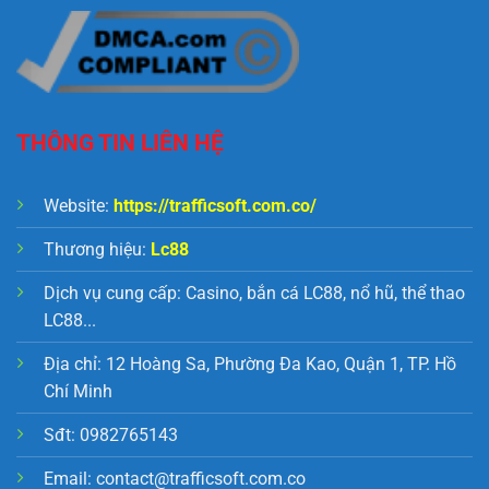
THÔNG TIN LIÊN HỆ
Website:
https://trafficsoft.com.co/
Thương hiệu:
Lc88
Dịch vụ cung cấp: Casino, bắn cá LC88, nổ hũ, thể thao
LC88...
Địa chỉ: 12 Hoàng Sa, Phường Đa Kao, Quận 1, TP. Hồ
Chí Minh
Sđt: 0982765143
Email:
contact@trafficsoft.com.co