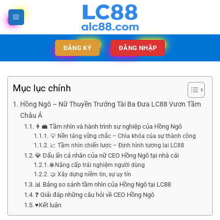
ĐĂNG KÝ
ĐĂNG NHẬP
Mục lục chính
Hồng Ngô – Nữ Thuyền Trưởng Tài Ba Đưa LC88 Vươn Tầm
Châu Á
👩‍💼 Tầm nhìn và hành trình sự nghiệp của Hồng Ngô
💡 Nền tảng vững chắc – Chìa khóa của sự thành công
📈 Tầm nhìn chiến lược – Định hình tương lai LC88
💎 Dấu ấn cá nhân của nữ CEO Hồng Ngô tại nhà cái
🌐 Nâng cấp trải nghiệm người dùng
🤝 Xây dựng niềm tin, sự uy tín
📊 Bảng so sánh tầm nhìn của Hồng Ngô tại LC88
❓ Giải đáp những câu hỏi về CEO Hồng Ngô
♥️Kết luận