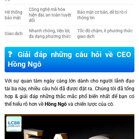
Công nghệ mã hóa
Hệ thống
Bảo mật cơ bản, dễ bị rò rỉ
hiện đại, an toàn tuyệt
bảo mật
thông tin
đối
Nhanh chóng, tiện lợi,
Tốc độ chậm, ít phương thức
Giao dịch
đa dạng phương thức
giao dịch
❓ Giải đáp những câu hỏi về CEO
Hồng Ngô
Với sự quan tâm ngày càng lớn dành cho người lãnh đạo
tài ba này, nhiều câu hỏi đã được đặt ra. Chúng tôi đã tổng
hợp & giải đáp những thắc mắc phổ biến nhất để bạn có
thể hiểu rõ hơn về
Hồng Ngô
và chiến lược của cô.