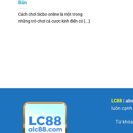
Bản
Cách chơi Sicbo online là một trong
những trò chơi cá cược kinh điển có [...]
LC88
| ab
luôn cạnh 
Từ khóa